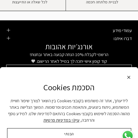
לבניית מלתחה חכמה
לכל שאלה או התייעצות
עמודי מידע
דברו איתנו
אורנג׳יות אהובות
הרשמי לקבלת 10% הנחה קבועה באתר ובחנות!
קוד קופון אישי יחכה לך במייל לאחר הרישום. 🧡
הסכמת Cookies
הסכמת Cookies
אני מאשר/ת שהפרטים שהוזנו ישמרו ויעובדו לצרכים מסחריים במאגרי המידע של אורנג'י בהתאם
למדיניות הפרטיות. איני מחויב/ת למסור את המידע, אך ללא מסירתו לא יתאפשר רישום למועדון וקבלת
ההטבות הנלוות לו. אני מסכים/ה לקבל דיוור פרסומי המעדכן על מבצעים והטבות ייחודיות למועדון, לפי
לידיעתך, אתר זה משתמש בקובצי Cookies בין השאר לצורך שיפור חוויית
לידיעתך, אתר זה משתמש בקובצי Cookies בין השאר לצורך שיפור חוויית
הפרטים שנמסרו. ניתן להסיר דיוור בכל שלב.
המשתמש, ניתוח ביצועים, והתאמת תכנים ופרסומות. המשך הגלישה באתר
המשתמש, ניתוח ביצועים, והתאמת תכנים ופרסומות. המשך הגלישה באתר
הרשמה
מהווה הסכמה לשימוש בקובצי Cookies בהתאם למדיניות שלנו. למידע נוסף
מהווה הסכמה לשימוש בקובצי Cookies בהתאם למדיניות שלנו. למידע נוסף
והרחבה,
והרחבה,
עיין/י במדיניות פרטיות
עיין/י במדיניות פרטיות
הבנתי
הבנתי