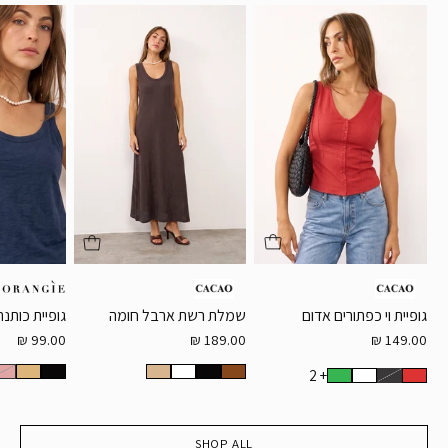
גופיית
שמלת
24
וי
רשת
25
כפתורים
ארבל
אדום
חומה
26
27
OS
OS
28
29
30
31
גופיית וי כפתורים אדום
גופיית כותנ
שמלת רשת ארבל חומה
99.00 ₪
149.00 ₪
189.00 ₪
+ 2
SHOP ALL