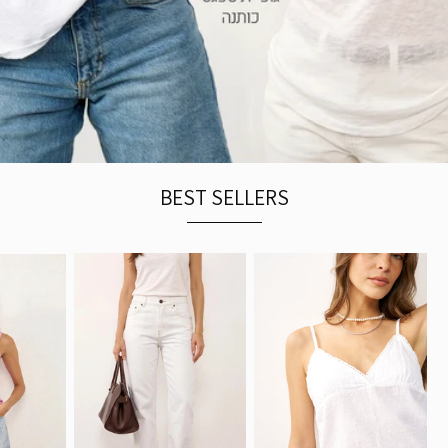
BEST SELLERS
גופיית
UTR
פשתן
ג׳ינס
לבנה
פשתן
22
22
LATITE
24
24
LINEN
26
OS
26
BEIGE
28
28
30
30